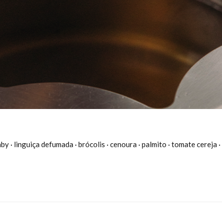
y · linguiça defumada · brócolis · cenoura · palmito · tomate cereja ·
14 variedades de molhos.
, doce de leite, 8 variedades de frutas, wafer e marshmallow.