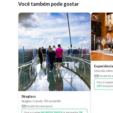
Você também pode gostar
Vinícola Joli
Em até 3x 
Use o cupo
OFF
exclusi
Skyglass
Skyglass Canela
•
Canela/RS
Em até 3x sem juros
Use o cupom
INGRESSOSKIDS
e aproveite
5%