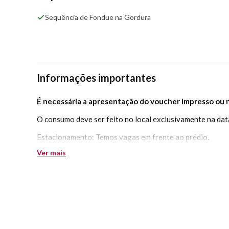
Atendemos por ordem de chegada, a compra antecipa
antecedência para evitar tempo de espera.
Sequência de Fondue na Gordura
Informações importantes
É necessária a apresentação do voucher impresso ou na
O consumo deve ser feito no local exclusivamente na dat
Estacionamento: Temos vagas em frente ao prédio.
Ver mais