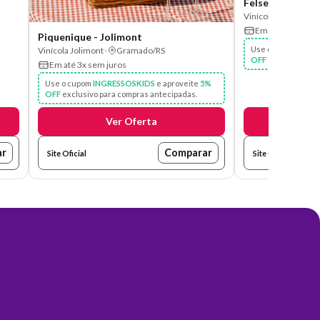
Felsen Beer Tou
Vinícola Jolimont
•
Em até 3x sem ju
Piquenique - Jolimont
Use o cupom
INGR
Vinícola Jolimont
•
Gramado/RS
OFF
exclusivo par
Em até 3x sem juros
Use o cupom
INGRESSOSKIDS
e aproveite
5%
OFF
exclusivo para compras antecipadas.
Ver Oferta
V
ar
Comparar
Site Oficial
Site Oficial