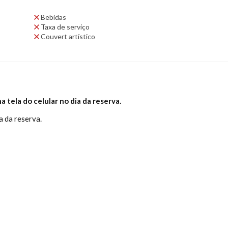
da não garante reserva de mesa. Recomendamos chegar com
Bebidas
Taxa de serviço
Couvert artístico
 tela do celular no dia da reserva.
a da reserva.