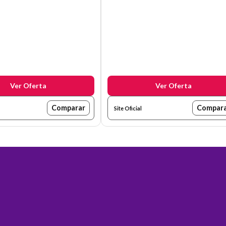
Ver Oferta
Ver Oferta
Comparar
Compar
Site Oficial