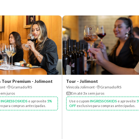
Experiência Tour Premium - Jolimont
Tour - Jolimont
mont
•
Gramado/RS
Vinícola Jolimont
•
Gramado/RS
sem juros
Em até 3x sem juros
m
INGRESSOSKIDS
e aproveite
5%
Use o cupom
INGRESSOSKIDS
e aproveite
5
vo para compras antecipadas.
OFF
exclusivo para compras antecipadas.