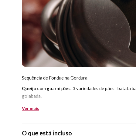
Sequência de Fondue na Gordura:
Queijo com guarnições:
3 variedades de pães · batata bab
goiabada.
Carnes:
filé mignon, filé de frango e cordeiro.
Acompanha 
Ver mais
Fondue de Chocolate:
chocolate preto, chocolate branco
O que está incluso