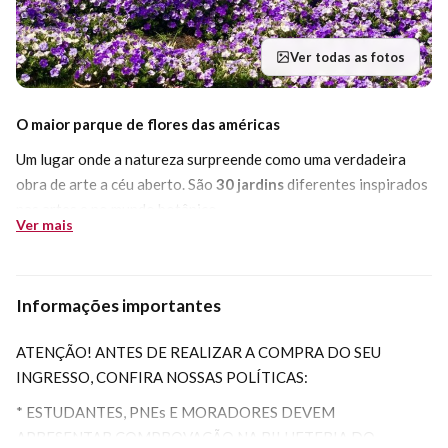
Ver todas as fotos
O maior parque de flores das américas
Um lugar onde a natureza surpreende como uma verdadeira
obra de arte a céu aberto. São
30 jardins
diferentes inspirados
nas artes e no mundo botânico.
Ver mais
Somos
Mátria
, mãe natureza. Um parque de flores, um jardim
botânico com acervo exuberante em uma paisagem única
dos
Campos de Cima da Serra
.
Informações importantes
Em nosso parque, cada estação do ano transforma a paisagem
ATENÇÃO! ANTES DE REALIZAR A COMPRA DO SEU
em uma
nova obra de arte natural
. Na primavera, florescem
INGRESSO, CONFIRA NOSSAS POLÍTICAS:
em
um espetáculo de cores
, enquanto no outono, as folhas
caem com todo glamour.
* ESTUDANTES, PNEs E MORADORES DEVEM
APRESENTAR COMPROVAÇÃO NA BILHETERIA DO
Cada jardim tem a sua capacidade de despertar a memória