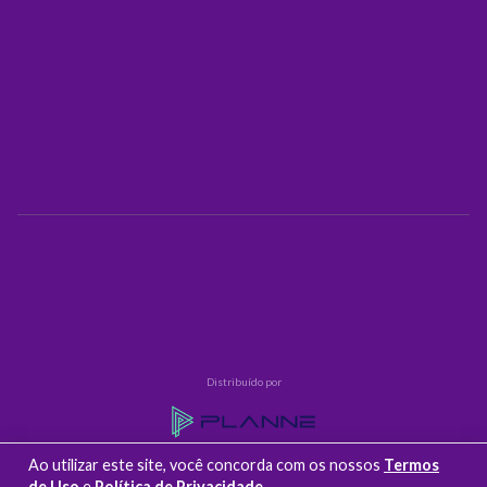
Distribuído por
Ao utilizar este site, você concorda com os nossos
Termos
COMPRAR NO SITE OFICIAL
de Uso
e
Política de Privacidade
.